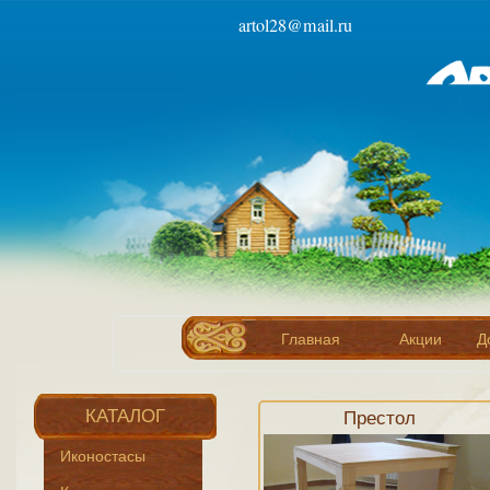
artol28@mail.ru
Главная
Акции
Д
КАТАЛОГ
Престол
Иконостасы