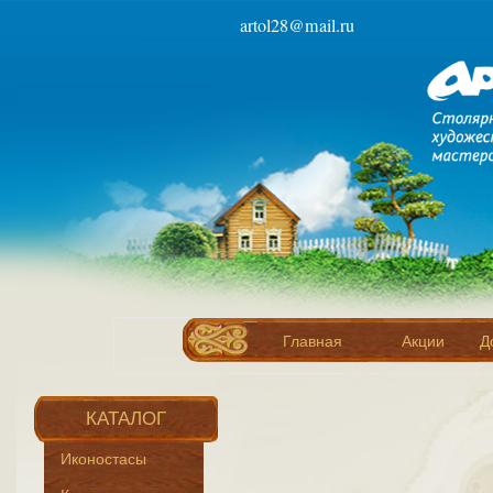
artol28@mail.ru
Главная
Акции
Д
КАТАЛОГ
Иконостасы